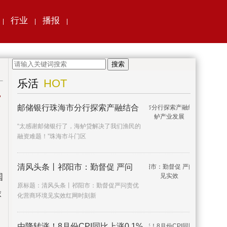
行业
播报
|
|
|
搜索
HOT
乐活
京
邮储银行珠海市分行探索产融结合
“太感谢邮储银行了，海鲈贷解决了我们渔民的
融资难题！”珠海市斗门区
清风头条丨祁阳市：勤督促 严问
国
原标题：清风头条丨祁阳市：勤督促严问责优
球
化营商环境见实效红网时刻新
由降转涨！8月份CPI同比上涨0.1%