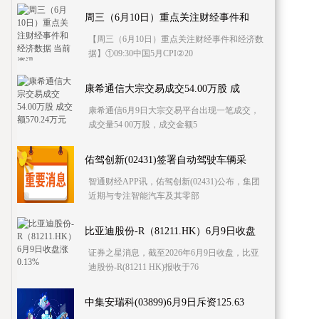
周三（6月10日）重点关注财经事件和
【周三（6月10日）重点关注财经事件和经济数
据】①09:30中国5月CPI②20
康希通信大宗交易成交54.00万股 成
康希通信6月9日大宗交易平台出现一笔成交，
成交量54 00万股，成交金额5
佑驾创新(02431)签署自动驾驶车辆采
智通财经APP讯，佑驾创新(02431)公布，集团
近期与专注智能汽车及其零部
比亚迪股份-R（81211.HK）6月9日收盘
证券之星消息，截至2026年6月9日收盘，比亚
迪股份-R(81211 HK)报收于76
中集安瑞科(03899)6月9日斥资125.63