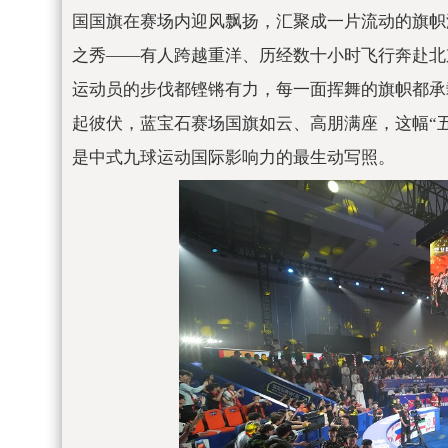
国国旗在赛场内迎风飘扬，汇聚成一片流动的旗帜
之秀——有人跨越重洋、历经数十小时飞行奔赴北
运动员的步伐都铿锵有力，每一面挥舞的旗帜都承
起彼伏，蓝宝石赛场国旗如云、高朋满座，这幅“
是中式九球运动国际影响力的最生动写照。