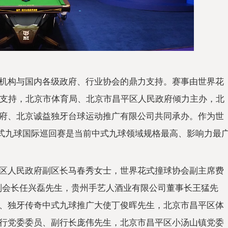
机构与国内各级
政府、行业
协会的鼎力支持。赛事由世界花
支持，北京市体育局、北京市昌
平区
人民
政府倾力主办，北
府、北京诚益独牙
台球运动推广有限公司共同承办。作为世
式九球国际巡回赛是当前中式九球领域规格最高、影响力最
区
人民
政府副区长马春秀女士，世界花式撞球
协会副
主席费
副
会长任兴磊先生，贵州手艺人酒业有限公司董事长王猛先
、独牙传奇中式九球推广大使丁俊晖先生，北京市昌
平区体
行党委
委员、副行长庞伟先生，北京市昌
平区小汤山镇党委