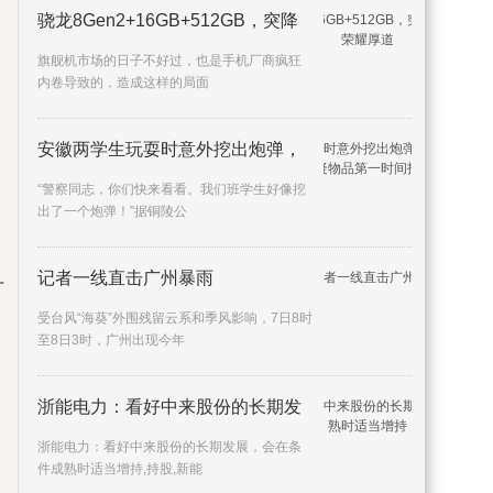
骁龙8Gen2+16GB+512GB，突降
1300
旗舰机市场的日子不好过，也是手机厂商疯狂
内卷导致的，造成这样的局面
安徽两学生玩耍时意外挖出炮弹，
“警察同志，你们快来看看。我们班学生好像挖
出了一个炮弹！”据铜陵公
记者一线直击广州暴雨
广
受台风“海葵”外围残留云系和季风影响，7日8时
至8日3时，广州出现今年
浙能电力：看好中来股份的长期发
浙能电力：看好中来股份的长期发展，会在条
件成熟时适当增持,持股,新能