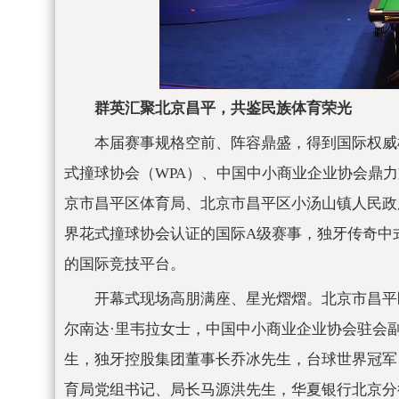
群英汇聚北京昌
平，共鉴民族体育荣光
本届赛事规格空前、阵容鼎盛，得到国际权威
式撞球
协会（WPA）、
中国中小商业企业
协会鼎力
京市昌
平区体育局、北京市昌
平区小汤山镇
人民
政
界花式撞球
协会认证的国际A级赛事，独牙传奇中
的国际
竞技
平
台。
开幕式现场高朋满座、星光熠熠。北京市昌
平
尔南达·里韦拉女士，
中国中小商业企业
协会驻会
生，独牙控股集团董事长乔冰先生，
台球世界冠军
育局党组
书记、
局长马源洪先生，华夏银行北京分