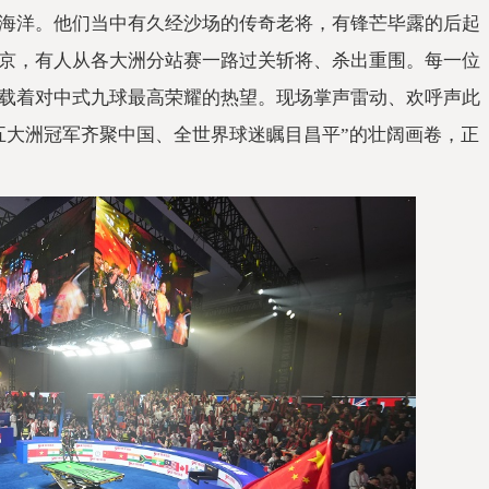
海洋。他们当中有久经沙场的传奇老将，有锋芒毕露的后起
京，有人从各大洲分站赛
一路过关斩将、杀出重围。每一位
载着对中式九球最高荣耀的热望。现场掌声雷动、欢呼声此
五大洲冠军齐聚
中国、全世界球迷瞩目昌
平”的壮阔画卷，正