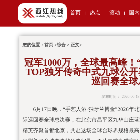
首页
热点
滚动
国内
|
|
|
您的位置：
首页
>
综合
> 正文>
冠军1000万，全球最高峰！
TOP独牙传奇中式九球公
巡回赛全球
发布时间：
2026-06-18
6月17日晚，“手艺人酒·独牙兰博金”202
际巡回赛全球
总决赛，在北京市昌
平区九华山庄蓝
精英齐聚首都北京，共赴这场全球
台球界规格最高