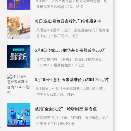
6月10日，A股市场早盘呈现震荡调整态势，创
业板指半日跌幅超过2%。沪深
每日热点:嘉鱼县鑫程汽车维修服务中
天眼查App显示，近日，嘉鱼县鑫程汽车维修服
务中心（个体工商户）成立
6月9日传媒ETF鹏华基金份额减少250万
证券之星消息，6月9日，传媒ETF鹏华基金
（159805）最新份额为2 71亿份
6月10日生意社玉米基准价为2304.29元/吨
6月10日，生意社玉米基准价为2304 29元 吨，
与本月初(2317 14元 吨)相
被指“全面失控”，哈啰回应 聚看点
哈啰回应“失控”报道。6月9日，有报道称，站在
快要被上市计划压垮的悬
各