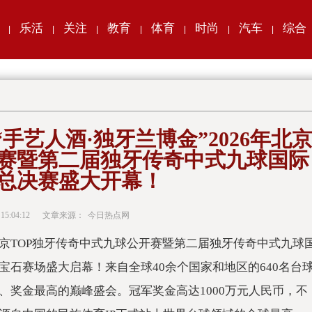
乐活
关注
教育
体育
时尚
汽车
综合
|
|
|
|
|
|
|
“手艺人酒·独牙兰博金”2026年北
开赛暨第二届独牙传奇中式九球国际
总决赛盛大开幕！
 15:04:12
文章来源：
今日热点网
6年北京TOP独牙传奇中式九球公开赛暨第二届独牙传奇中式九球
宝石赛场盛大启幕！来自全球40余个
国家和地区的640名
台
、奖金最高的巅峰盛会。冠军奖金高达1000万元
人民
币，不